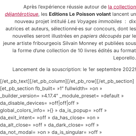
Après l’expérience réussie autour de
la collection
déjantérotique
, l
es
Editions Le Poisson volant
lancent un
nouveau projet intitulé
Les Voyages immobiles
: dix
autrices et auteurs, sélectionné·es sur concours, dont les
nouvelles seront illustrées en
papiers découpés
par le
jeune artiste fribourgeois Silvain Monney et publiées sous
la forme d’une collection de 10 livres édités au format
Leporello.
Lancement de la souscription: le 1er septembre 2022!
[/et_pb_text][/et_pb_column][/et_pb_row][/et_pb_section]
[et_pb_section fb_built= »1″ fullwidth= »on »
_builder_version= »4.17.4″ _module_preset= »default »
da_disable_devices= »off|off|off »
global_colors_info= »{} » da_is_popup= »off »
da_exit_intent= »off » da_has_close= »on »
da_alt_close= »off » da_dark_close= »off »
da_not_modal= »on » da_is_singular= »off »