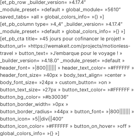
[et_pb_row _builder_version= »4.17.4″
_module_preset= »default » global_module= »5610″
saved_tabs= »all » global_colors_info= »{} »]
[et_pb_column type= »4_4″ _builder_version= »4.17.4″
_module_preset= »default » global_colors_info= »{} »]
[et_pb_cta title= »45 jours pour cofinancer le projet! »
button_url= »https://wemakeit.com/projects/motionless-
travel » button_text= »J’embarque pour le voyage ! »
_builder_version= »4.18.0″ _module_preset= »default »
header_font= »|800||||||| » header_text_color= »#FFFFFF »
header_font_size= »40px » body_text_align= »center »
body_font_size= »24px » custom_button= »on »
button_text_size= »27px » button_text_color= »#FFFFFF »
button_bg_color= »#b30036″
button_border_width= »0px »
button_border_radius= »44px » button_font= »|800||||||| »
button_icon= »5||divi||400″
button_icon_color= »#FFFFFF » button_on_hover= »off »
global_colors_info= »{} »]