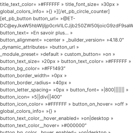
title_text_color= »#FFFFFF » title_font_size= »30px »
global_colors_info= »{} »][/et_pb_circle_counter]
[et_pb_button button_url= »@ET-
DC@eyJkeW5hbWljIjp0cnVlLCJjb250ZW50IjoicG9zdF9saW
button_text= »En savoir plus… »
button_alignment= »center » _builder_version= »4.18.0″
_dynamic_attributes= »button_url »
_module_preset= »default » custom_button= »on »
button_text_size= »20px » button_text_color= »#FFFFFF »
button_bg_color= »#FF1493″
button_border_width= »0px »
button_border_radius= »40px »
button_letter_spacing= »0px » button_font= »|800||||||| »
button_icon= »5||divi||400″
button_icon_color= »#FFFFFF » button_on_hover= »off »
global_colors_info= »{} »
button_text_color__hover_enabled= »on|desktop »
button_text_color__hover= »#000000″
button_bg_color__hover_enabled= »on|desktop »