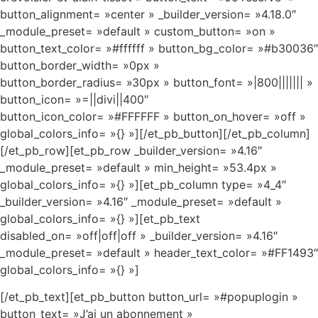
button_alignment= »center » _builder_version= »4.18.0″
_module_preset= »default » custom_button= »on »
button_text_color= »#ffffff » button_bg_color= »#b30036″
button_border_width= »0px »
button_border_radius= »30px » button_font= »|800||||||| »
button_icon= »=||divi||400″
button_icon_color= »#FFFFFF » button_on_hover= »off »
global_colors_info= »{} »][/et_pb_button][/et_pb_column]
[/et_pb_row][et_pb_row _builder_version= »4.16″
_module_preset= »default » min_height= »53.4px »
global_colors_info= »{} »][et_pb_column type= »4_4″
_builder_version= »4.16″ _module_preset= »default »
global_colors_info= »{} »][et_pb_text
disabled_on= »off|off|off » _builder_version= »4.16″
_module_preset= »default » header_text_color= »#FF1493″
global_colors_info= »{} »]
[/et_pb_text][et_pb_button button_url= »#popuplogin »
button_text= »J’ai un abonnement »