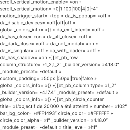
scroll_vertical_motion_enable= »on »
scroll_vertical_motion= »0|1|100|100|4|0|-4″
motion_trigger_start= »top » da_is_popup= »off »
da_disable_devices= »off|off|off »
global_colors_info= »{} » da_exit_intent= »off »
da_has_close= »on » da_alt_close= »off »
da_dark_close= »off » da_not_modal= »on »
da_is_singular= »off » da_with_loader= »off »
da_has_shadow= »on »][et_pb_row
column_structure= »1_2,1_2″ _builder_version= »4.18.0″
_module_preset= »default »
custom_padding= »50px||50px||true|false »
global_colors_info= »{} »][et_pb_column type= »1_2″
_builder_version= »4.17.4″ _module_preset= »default »
global_colors_info= »{} »][et_pb_circle_counter
title= »L’objectif de 20’000 a été atteint! » number= »102″
bar_bg_color= »#FF1493″ circle_color= »#FFFFFF »
circle_color_alpha= »1″ _builder_version= »4.18.0″
_module_preset= »default » title_level= »h1″