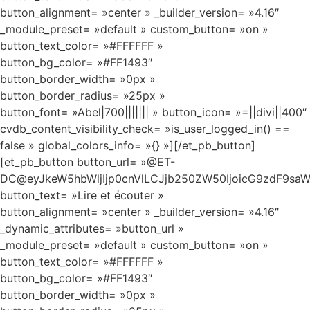
button_alignment= »center » _builder_version= »4.16″
_module_preset= »default » custom_button= »on »
button_text_color= »#FFFFFF »
button_bg_color= »#FF1493″
button_border_width= »0px »
button_border_radius= »25px »
button_font= »Abel|700||||||| » button_icon= »=||divi||400″
cvdb_content_visibility_check= »is_user_logged_in() ==
false » global_colors_info= »{} »][/et_pb_button]
[et_pb_button button_url= »@ET-
DC@eyJkeW5hbWljIjp0cnVlLCJjb250ZW50IjoicG9zdF9saW
button_text= »Lire et écouter »
button_alignment= »center » _builder_version= »4.16″
_dynamic_attributes= »button_url »
_module_preset= »default » custom_button= »on »
button_text_color= »#FFFFFF »
button_bg_color= »#FF1493″
button_border_width= »0px »