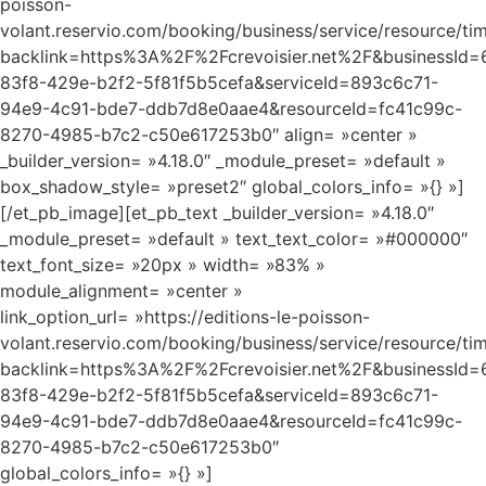
poisson-
volant.reservio.com/booking/business/service/resource/ti
backlink=https%3A%2F%2Fcrevoisier.net%2F&businessId
83f8-429e-b2f2-5f81f5b5cefa&serviceId=893c6c71-
94e9-4c91-bde7-ddb7d8e0aae4&resourceId=fc41c99c-
8270-4985-b7c2-c50e617253b0″ align= »center »
_builder_version= »4.18.0″ _module_preset= »default »
box_shadow_style= »preset2″ global_colors_info= »{} »]
[/et_pb_image][et_pb_text _builder_version= »4.18.0″
_module_preset= »default » text_text_color= »#000000″
text_font_size= »20px » width= »83% »
module_alignment= »center »
link_option_url= »https://editions-le-poisson-
volant.reservio.com/booking/business/service/resource/ti
backlink=https%3A%2F%2Fcrevoisier.net%2F&businessId
83f8-429e-b2f2-5f81f5b5cefa&serviceId=893c6c71-
94e9-4c91-bde7-ddb7d8e0aae4&resourceId=fc41c99c-
8270-4985-b7c2-c50e617253b0″
global_colors_info= »{} »]