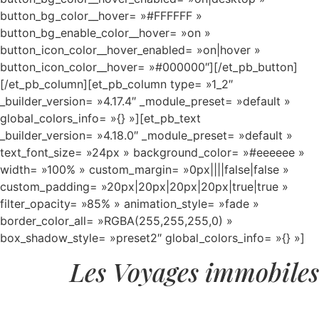
button_bg_color__hover= »#FFFFFF »
button_bg_enable_color__hover= »on »
button_icon_color__hover_enabled= »on|hover »
button_icon_color__hover= »#000000″][/et_pb_button]
[/et_pb_column][et_pb_column type= »1_2″
_builder_version= »4.17.4″ _module_preset= »default »
global_colors_info= »{} »][et_pb_text
_builder_version= »4.18.0″ _module_preset= »default »
text_font_size= »24px » background_color= »#eeeeee »
width= »100% » custom_margin= »0px||||false|false »
custom_padding= »20px|20px|20px|20px|true|true »
filter_opacity= »85% » animation_style= »fade »
border_color_all= »RGBA(255,255,255,0) »
box_shadow_style= »preset2″ global_colors_info= »{} »]
Les Voyages immobiles