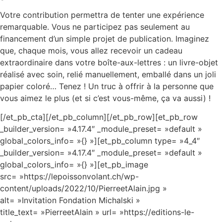
Votre contribution permettra de tenter une expérience
remarquable. Vous ne participez pas seulement au
financement d
’
un simple projet de publication.
Imaginez
que, chaque mois, vous allez recevoir un cadeau
extraordinaire dans votre boîte-aux-lettres : un livre-objet
réalisé avec soin, relié manuellement, emballé dans un joli
papier coloré
… Tenez ! Un truc
à offrir à la personne que
vous aimez le plus (et si c’est vous-même, ça va aussi) !
[/et_pb_cta][/et_pb_column][/et_pb_row][et_pb_row
_builder_version= »4.17.4″ _module_preset= »default »
global_colors_info= »{} »][et_pb_column type= »4_4″
_builder_version= »4.17.4″ _module_preset= »default »
global_colors_info= »{} »][et_pb_image
src= »https://lepoissonvolant.ch/wp-
content/uploads/2022/10/PierreetAlain.jpg »
alt= »Invitation Fondation Michalski »
title_text= »PierreetAlain » url= »https://editions-le-