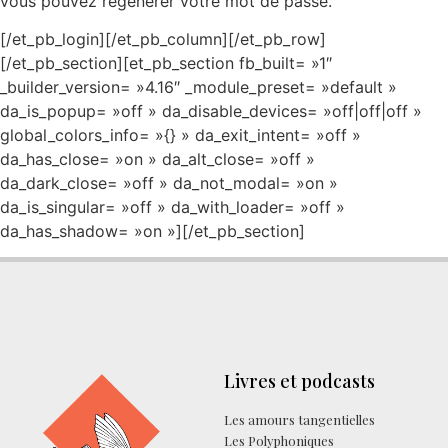
vous pouvez régénérer votre mot de passe.
[/et_pb_login][/et_pb_column][/et_pb_row]
[/et_pb_section][et_pb_section fb_built= »1″
_builder_version= »4.16″ _module_preset= »default »
da_is_popup= »off » da_disable_devices= »off|off|off »
global_colors_info= »{} » da_exit_intent= »off »
da_has_close= »on » da_alt_close= »off »
da_dark_close= »off » da_not_modal= »on »
da_is_singular= »off » da_with_loader= »off »
da_has_shadow= »on »][/et_pb_section]
Livres et podcasts
Les amours tangentielles
Les Polyphoniques