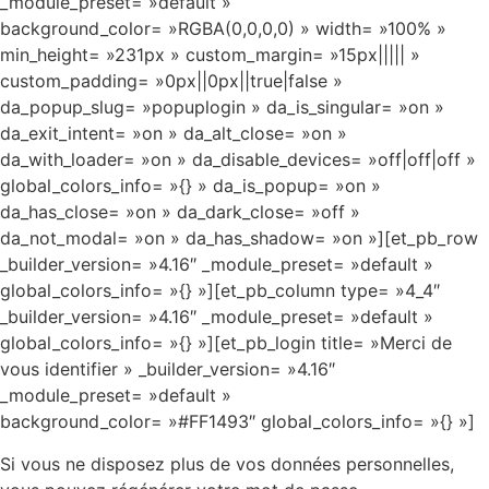
_module_preset= »default »
background_color= »RGBA(0,0,0,0) » width= »100% »
min_height= »231px » custom_margin= »15px||||| »
custom_padding= »0px||0px||true|false »
da_popup_slug= »popuplogin » da_is_singular= »on »
da_exit_intent= »on » da_alt_close= »on »
da_with_loader= »on » da_disable_devices= »off|off|off »
global_colors_info= »{} » da_is_popup= »on »
da_has_close= »on » da_dark_close= »off »
da_not_modal= »on » da_has_shadow= »on »][et_pb_row
_builder_version= »4.16″ _module_preset= »default »
global_colors_info= »{} »][et_pb_column type= »4_4″
_builder_version= »4.16″ _module_preset= »default »
global_colors_info= »{} »][et_pb_login title= »Merci de
vous identifier » _builder_version= »4.16″
_module_preset= »default »
background_color= »#FF1493″ global_colors_info= »{} »]
Si vous ne disposez plus de vos données personnelles,