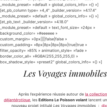
_module_preset= »default » global_colors_info= »{} »]
[et_pb_column type= »4_4″ _builder_version= »4.17.4″
_module_preset= »default » global_colors_info= »{} »]
[et_pb_text _builder_version= »4.18.0″
_module_preset= »default » text_font_size= »24px »
background_color= »#eeeeee »
custom_margin= »0px||||false|false »
custom_padding= »8px|8px|8px|8px|true|true »
filter_opacity= »85% » animation_style= »fade »
border_color_all= »RGBA(255,255,255,0) »
box_shadow_style= »preset2″ global_colors_info= »{} »]
Les Voyages immobiles
Après l’expérience réussie autour de
la collection
déjantérotique
, l
es
Editions Le Poisson volant
lancent un
nouveau projet intitulé
Les Voyages immobiles
:
dix