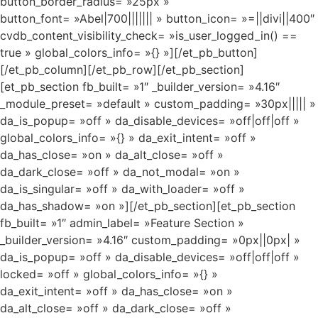
button_border_radius= »25px »
button_font= »Abel|700||||||| » button_icon= »=||divi||400″
cvdb_content_visibility_check= »is_user_logged_in() ==
true » global_colors_info= »{} »][/et_pb_button]
[/et_pb_column][/et_pb_row][/et_pb_section]
[et_pb_section fb_built= »1″ _builder_version= »4.16″
_module_preset= »default » custom_padding= »30px||||| »
da_is_popup= »off » da_disable_devices= »off|off|off »
global_colors_info= »{} » da_exit_intent= »off »
da_has_close= »on » da_alt_close= »off »
da_dark_close= »off » da_not_modal= »on »
da_is_singular= »off » da_with_loader= »off »
da_has_shadow= »on »][/et_pb_section][et_pb_section
fb_built= »1″ admin_label= »Feature Section »
_builder_version= »4.16″ custom_padding= »0px||0px| »
da_is_popup= »off » da_disable_devices= »off|off|off »
locked= »off » global_colors_info= »{} »
da_exit_intent= »off » da_has_close= »on »
da_alt_close= »off » da_dark_close= »off »