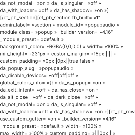
da_not_modal= »on » da_is_singular= »off »
da_with_loader= »off » da_has_shadow= »on »]
[/et_pb_section][et_pb_section fb_built= »1″
admin_label= »section » module_id= »popupaudio »
module_class= »popup » _builder_version= »4.16″
_module_preset= »default »
background_color= »RGBA(0,0,0,0) » width= »100% »
min_height= »231px » custom_margin= »15px||||| »
custom_padding= »0px||0px||true|false »
da_popup_slug= »popupaudio »
da_disable_devices= »off|off|off »
global_colors_info= »{} » da_is_popup= »on »
da_exit_intent= »off » da_has_close= »on »
da_alt_close= »off » da_dark_close= »off »
da_not_modal= »on » da_is_singular= »off »
da_with_loader= »off » da_has_shadow= »on »][et_pb_row
use_custom_gutter= »on » _builder_version= »4.16″
_module_preset= »default » width= »100% »
max_width= »100% » custom_padding= »|||0px|| »