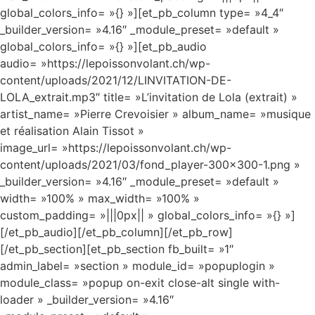
global_colors_info= »{} »][et_pb_column type= »4_4″
_builder_version= »4.16″ _module_preset= »default »
global_colors_info= »{} »][et_pb_audio
audio= »https://lepoissonvolant.ch/wp-
content/uploads/2021/12/LINVITATION-DE-
LOLA_extrait.mp3″ title= »L’invitation de Lola (extrait) »
artist_name= »Pierre Crevoisier » album_name= »musique
et réalisation Alain Tissot »
image_url= »https://lepoissonvolant.ch/wp-
content/uploads/2021/03/fond_player-300×300-1.png »
_builder_version= »4.16″ _module_preset= »default »
width= »100% » max_width= »100% »
custom_padding= »|||0px|| » global_colors_info= »{} »]
[/et_pb_audio][/et_pb_column][/et_pb_row]
[/et_pb_section][et_pb_section fb_built= »1″
admin_label= »section » module_id= »popuplogin »
module_class= »popup on-exit close-alt single with-
loader » _builder_version= »4.16″