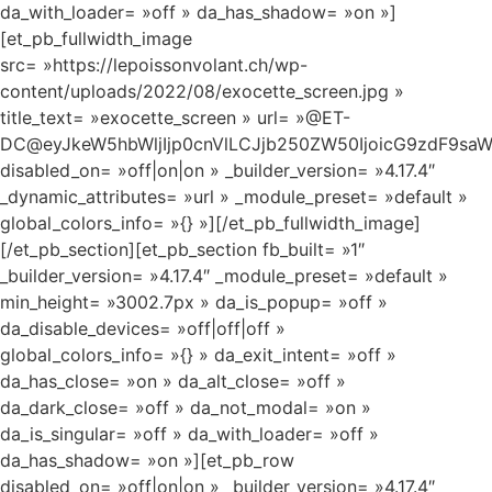
da_with_loader= »off » da_has_shadow= »on »]
[et_pb_fullwidth_image
src= »https://lepoissonvolant.ch/wp-
content/uploads/2022/08/exocette_screen.jpg »
title_text= »exocette_screen » url= »@ET-
DC@eyJkeW5hbWljIjp0cnVlLCJjb250ZW50IjoicG9zdF9saW
disabled_on= »off|on|on » _builder_version= »4.17.4″
_dynamic_attributes= »url » _module_preset= »default »
global_colors_info= »{} »][/et_pb_fullwidth_image]
[/et_pb_section][et_pb_section fb_built= »1″
_builder_version= »4.17.4″ _module_preset= »default »
min_height= »3002.7px » da_is_popup= »off »
da_disable_devices= »off|off|off »
global_colors_info= »{} » da_exit_intent= »off »
da_has_close= »on » da_alt_close= »off »
da_dark_close= »off » da_not_modal= »on »
da_is_singular= »off » da_with_loader= »off »
da_has_shadow= »on »][et_pb_row
disabled_on= »off|on|on » _builder_version= »4.17.4″