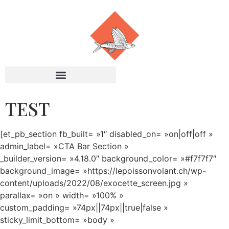
TEST
[et_pb_section fb_built= »1″ disabled_on= »on|off|off »
admin_label= »CTA Bar Section »
_builder_version= »4.18.0″ background_color= »#f7f7f7″
background_image= »https://lepoissonvolant.ch/wp-
content/uploads/2022/08/exocette_screen.jpg »
parallax= »on » width= »100% »
custom_padding= »74px||74px||true|false »
sticky_limit_bottom= »body »