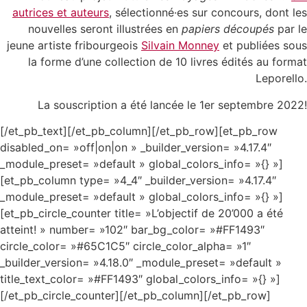
autrices et auteurs
, sélectionné·es sur concours, dont les
nouvelles seront illustrées en
papiers découpés
par le
jeune artiste fribourgeois
Silvain Monney
et publiées sous
la forme d’une collection de 10 livres édités au format
Leporello.
La souscription a été lancée le 1er septembre 2022!
[/et_pb_text][/et_pb_column][/et_pb_row][et_pb_row
disabled_on= »off|on|on » _builder_version= »4.17.4″
_module_preset= »default » global_colors_info= »{} »]
[et_pb_column type= »4_4″ _builder_version= »4.17.4″
_module_preset= »default » global_colors_info= »{} »]
[et_pb_circle_counter title= »L’objectif de 20’000 a été
atteint! » number= »102″ bar_bg_color= »#FF1493″
circle_color= »#65C1C5″ circle_color_alpha= »1″
_builder_version= »4.18.0″ _module_preset= »default »
title_text_color= »#FF1493″ global_colors_info= »{} »]
[/et_pb_circle_counter][/et_pb_column][/et_pb_row]