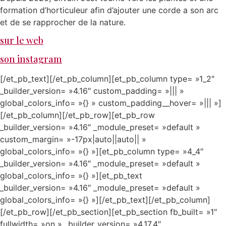
formation d’horticuleur afin d’ajouter une corde a son arc
et de se rapprocher de la nature.
sur le web
son instagram
[/et_pb_text][/et_pb_column][et_pb_column type= »1_2″
_builder_version= »4.16″ custom_padding= »||| »
global_colors_info= »{} » custom_padding__hover= »||| »]
[/et_pb_column][/et_pb_row][et_pb_row
_builder_version= »4.16″ _module_preset= »default »
custom_margin= »-17px|auto||auto|| »
global_colors_info= »{} »][et_pb_column type= »4_4″
_builder_version= »4.16″ _module_preset= »default »
global_colors_info= »{} »][et_pb_text
_builder_version= »4.16″ _module_preset= »default »
global_colors_info= »{} »][/et_pb_text][/et_pb_column]
[/et_pb_row][/et_pb_section][et_pb_section fb_built= »1″
fullwidth= »on » _builder_version= »4.17.4″