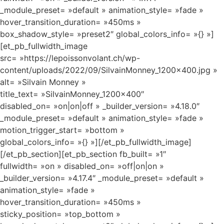
_module_preset= »default » animation_style= »fade »
hover_transition_duration= »450ms »
box_shadow_style= »preset2″ global_colors_info= »{} »]
[et_pb_fullwidth_image
src= »https://lepoissonvolant.ch/wp-
content/uploads/2022/09/SilvainMonney_1200x400.jpg »
alt= »Silvain Monney »
title_text= »SilvainMonney_1200x400″
disabled_on= »on|on|off » _builder_version= »4.18.0″
_module_preset= »default » animation_style= »fade »
motion_trigger_start= »bottom »
global_colors_info= »{} »][/et_pb_fullwidth_image]
[/et_pb_section][et_pb_section fb_built= »1″
fullwidth= »on » disabled_on= »off|on|on »
_builder_version= »4.17.4″ _module_preset= »default »
animation_style= »fade »
hover_transition_duration= »450ms »
sticky_position= »top_bottom »