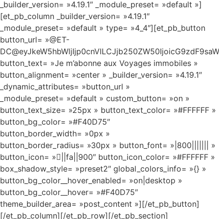
_builder_version= »4.19.1″ _module_preset= »default »]
[et_pb_column _builder_version= »4.19.1″
_module_preset= »default » type= »4_4″][et_pb_button
button_url= »@ET-
DC@eyJkeW5hbWljIjp0cnVlLCJjb250ZW50IjoicG9zdF9sa
button_text= »Je m’abonne aux Voyages immobiles »
button_alignment= »center » _builder_version= »4.19.1″
_dynamic_attributes= »button_url »
_module_preset= »default » custom_button= »on »
button_text_size= »25px » button_text_color= »#FFFFFF »
button_bg_color= »#F40D75″
button_border_width= »0px »
button_border_radius= »30px » button_font= »|800||||||| »
button_icon= »||fa||900″ button_icon_color= »#FFFFFF »
box_shadow_style= »preset2″ global_colors_info= »{} »
button_bg_color__hover_enabled= »on|desktop »
button_bg_color__hover= »#F40D75″
theme_builder_area= »post_content »][/et_pb_button]
[/et_pb_column][/et_pb_row][/et_pb_section]