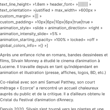
text_line_height= »1.8em » header_font= »|||||||| »
text_orientation= »justified » max_width= »600px »
custom_margin= »||| »
custom_padding= »10px|6px|10px|6px|true|true »
animation_style= »slide » animation_direction= »right »
animation_intensity_slide= »5% »
animation_starting_opacity= »100% » locked= »off »
global_colors_info= »{} »]
Après une enfance riche en romans, bandes dessinéees et
films, Silvain Monney a étudié le cinema d’animation à
Lucerne. Il travaille depuis en tant qu’indépendant en
animation et illustration (presse, affiches, logos, BD, etc.)
Co-réalisé avec son ami Samuel Patthey, son court
métrage « Ecorce” a rencontré un accueil chaleureux
auprès du public et de la critique. Il a d’ailleurs obtenu le
Cristal du Festival d’animation d’Annecy.
Depuis 2020, Silvain s’est tourné vers les plantes et une