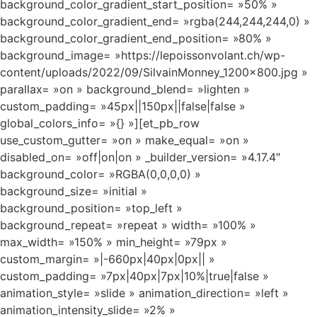
background_color_gradient_start_position= »50% »
background_color_gradient_end= »rgba(244,244,244,0) »
background_color_gradient_end_position= »80% »
background_image= »https://lepoissonvolant.ch/wp-
content/uploads/2022/09/SilvainMonney_1200x800.jpg »
parallax= »on » background_blend= »lighten »
custom_padding= »45px||150px||false|false »
global_colors_info= »{} »][et_pb_row
use_custom_gutter= »on » make_equal= »on »
disabled_on= »off|on|on » _builder_version= »4.17.4″
background_color= »RGBA(0,0,0,0) »
background_size= »initial »
background_position= »top_left »
background_repeat= »repeat » width= »100% »
max_width= »150% » min_height= »79px »
custom_margin= »|-660px|40px|0px|| »
custom_padding= »7px|40px|7px|10%|true|false »
animation_style= »slide » animation_direction= »left »
animation_intensity_slide= »2% »