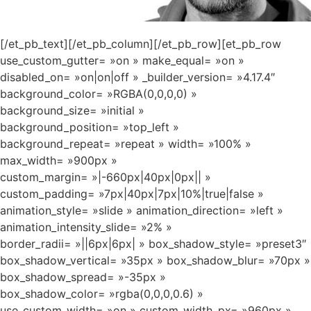
[/et_pb_text][/et_pb_column][/et_pb_row][et_pb_row
use_custom_gutter= »on » make_equal= »on »
disabled_on= »on|on|off » _builder_version= »4.17.4″
background_color= »RGBA(0,0,0,0) »
background_size= »initial »
background_position= »top_left »
background_repeat= »repeat » width= »100% »
max_width= »900px »
custom_margin= »|-660px|40px|0px|| »
custom_padding= »7px|40px|7px|10%|true|false »
animation_style= »slide » animation_direction= »left »
animation_intensity_slide= »2% »
border_radii= »||6px|6px| » box_shadow_style= »preset3″
box_shadow_vertical= »35px » box_shadow_blur= »70px »
box_shadow_spread= »-35px »
box_shadow_color= »rgba(0,0,0,0.6) »
use_custom_width= »on » custom_width_px= »960px »