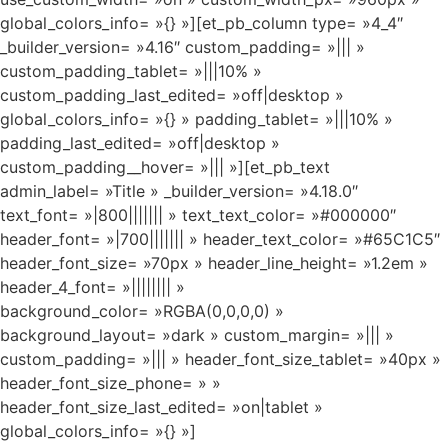
global_colors_info= »{} »][et_pb_column type= »4_4″
_builder_version= »4.16″ custom_padding= »||| »
custom_padding_tablet= »|||10% »
custom_padding_last_edited= »off|desktop »
global_colors_info= »{} » padding_tablet= »|||10% »
padding_last_edited= »off|desktop »
custom_padding__hover= »||| »][et_pb_text
admin_label= »Title » _builder_version= »4.18.0″
text_font= »|800||||||| » text_text_color= »#000000″
header_font= »|700||||||| » header_text_color= »#65C1C5″
header_font_size= »70px » header_line_height= »1.2em »
header_4_font= »|||||||| »
background_color= »RGBA(0,0,0,0) »
background_layout= »dark » custom_margin= »||| »
custom_padding= »||| » header_font_size_tablet= »40px »
header_font_size_phone= » »
header_font_size_last_edited= »on|tablet »
global_colors_info= »{} »]