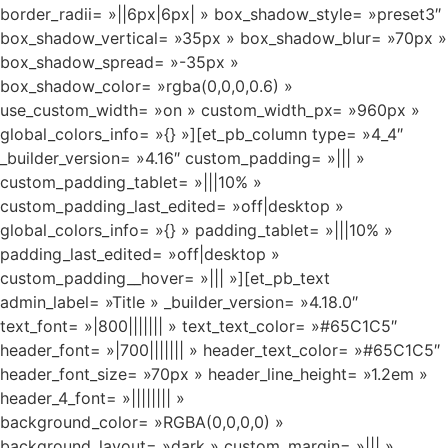
border_radii= »||6px|6px| » box_shadow_style= »preset3″
box_shadow_vertical= »35px » box_shadow_blur= »70px »
box_shadow_spread= »-35px »
box_shadow_color= »rgba(0,0,0,0.6) »
use_custom_width= »on » custom_width_px= »960px »
global_colors_info= »{} »][et_pb_column type= »4_4″
_builder_version= »4.16″ custom_padding= »||| »
custom_padding_tablet= »|||10% »
custom_padding_last_edited= »off|desktop »
global_colors_info= »{} » padding_tablet= »|||10% »
padding_last_edited= »off|desktop »
custom_padding__hover= »||| »][et_pb_text
admin_label= »Title » _builder_version= »4.18.0″
text_font= »|800||||||| » text_text_color= »#65C1C5″
header_font= »|700||||||| » header_text_color= »#65C1C5″
header_font_size= »70px » header_line_height= »1.2em »
header_4_font= »|||||||| »
background_color= »RGBA(0,0,0,0) »
background_layout= »dark » custom_margin= »||| »