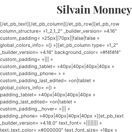
Silvain Monney
[/et_pb_text][/et_pb_column][/et_pb_row][et_pb_row
column_structure= »1_2,1_2″ _builder_version= »4.16″
custom_padding= »25px||70px||false|false »
global_colors_info= »{} »][et_pb_column type= »1_2″
_builder_version= »4.16″ background_color= »#f4f4f4″
custom_padding= »||| »
custom_padding_tablet= »40px|40px|40px|40px »
custom_padding_phone= » »
custom_padding_last_edited= »on|tablet »
global_colors_info= »{} »
padding_tablet= »40px|40px|40px|40px »
padding_last_edited= »on|tablet »
custom_padding__hover= »||| »
padding_phone= »40px|40px|40px|40px »][et_pb_text
_builder_version= »4.18.0″ text_font= »|||||||| »
text_text_color= »#000000″ text_font_size= »18px »