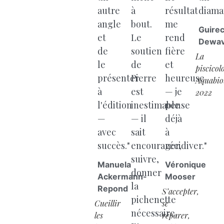
autre
à
résultat
diama
angle
bout.
me
Guire
et
Le
rend
Dewav
de
soutien
fière
La
le
de
et
piscicolo
présenter
Pierre
heureuse
Aquabio
à
est
— je
2022
l'édition
inestimable
pense
—
— il
déjà
avec
sait
à
succès."
encourager,
récidiver."
suivre,
Manuela
Véronique
donner
Ackermann-
Mooser
la
Repond
S’accepter,
pichenette
Cueillir
se
nécessaire.
les
réparer,