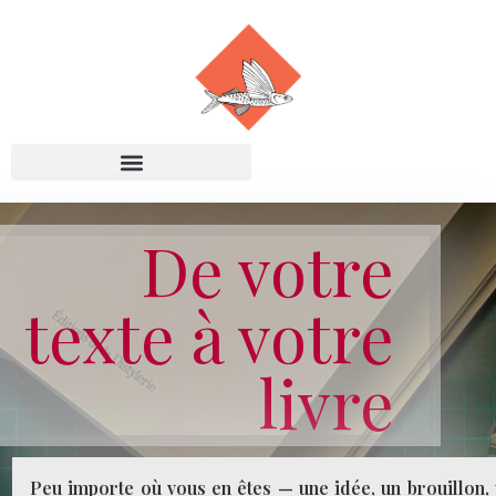
De votre
texte à votre
livre
Peu importe où vous en êtes — une idée, un brouillon,