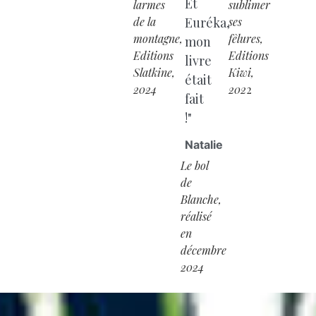
Et
larmes
sublimer
de la
Euréka,
ses
montagne,
fêlures,
mon
Editions
Editions
livre
Slatkine,
Kiwi,
était
2024
202
2
fait
!"
Natalie
Le bol
de
Blanche,
réalisé
en
décembre
2024