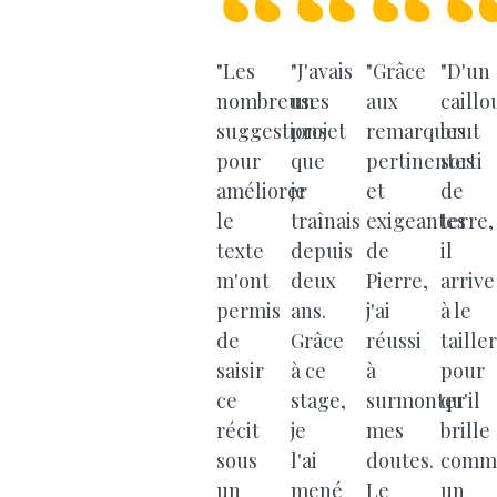
"Les
"J'avais
"Grâce
"D'un
nombreuses
un
aux
caillo
suggestions
projet
remarques
brut
pour
que
pertinentes
sorti
améliorer
je
et
de
le
traînais
exigeantes
terre,
texte
depuis
de
il
m'ont
deux
Pierre,
arrive
permis
ans.
j'ai
à le
de
Grâce
réussi
tailler
saisir
à ce
à
pour
ce
stage,
surmonter
qu'il
récit
je
mes
brille
sous
l'ai
doutes.
comm
un
mené
Le
un